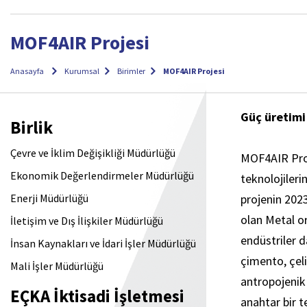
MOF4AIR Projesi
Anasayfa
Kurumsal
Birimler
MOF4AIR Projesi
Güç üretimi
Birlik
Çevre ve İklim Değişikliği Müdürlüğü
MOF4AIR Proje
Ekonomik Değerlendirmeler Müdürlüğü
teknolojileri
Enerji Müdürlüğü
projenin 202
olan Metal o
İletişim ve Dış İlişkiler Müdürlüğü
endüstriler 
İnsan Kaynakları ve İdari İşler Müdürlüğü
çimento, çel
Mali İşler Müdürlüğü
antropojenik
EÇKA İktisadi İşletmesi
anahtar bir t