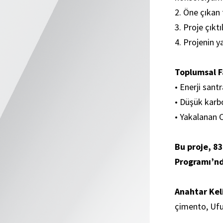
2. Öne çıkan 
3. Proje çık
4. Projenin y
Toplumsal 
• Enerji san
• Düşük karb
• Yakalanan 
Bu proje, 8
Programı’n
Anahtar Kel
çimento, Uf