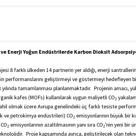
 ve Enerji Yoğun Endüstrilerde Karbon Dioksit Adsorpsiyo
si 8 farklı ülkeden 14 partnerin yer aldığı, enerji santraller
nin performanslarını geliştirmeyi ve göstermeyi hedefleyen bi
3 yılında tamamlanması planlanmaktadır. Projenin amacı, y
rganik kafes (MOFs) kullanılarak uygun maliyetli CO
yakalama
2
dahil olmak üzere Avrupa genelindeki üç farklı tesiste perfo
ik ve petrokimya endüstrileri) CO
emisyonlarının büyük bir k
2
 CO
emisyonlarının azaltılmasının yanı sıra CO
'nin yeni bir 
2
2
eknolojidir. Proje kapsamında ayrıca, geliştirilecek olan tek