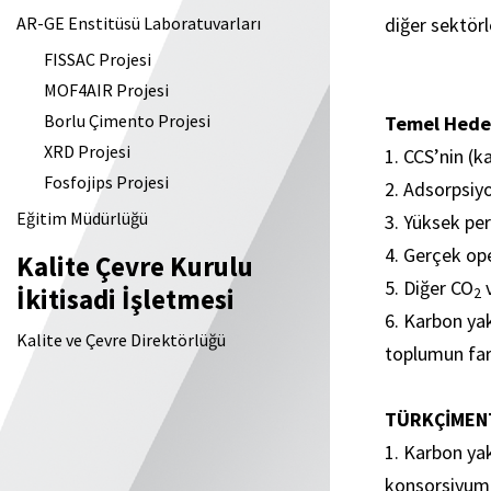
AR-GE Enstitüsü Laboratuvarları
diğer sektörl
FISSAC Projesi
MOF4AIR Projesi
Borlu Çimento Projesi
Temel Hedef
XRD Projesi
1. CCS’nin (
Fosfojips Projesi
2. Adsorpsiy
Eğitim Müdürlüğü
3. Yüksek pe
4. Gerçek o
Kalite Çevre Kurulu
5. Diğer CO
v
İkitisadi İşletmesi
2
6. Karbon yak
Kalite ve Çevre Direktörlüğü
toplumun fark
TÜRKÇİMENT
1. Karbon yak
konsorsiyum