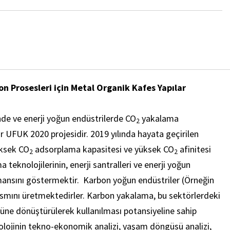
n Prosesleri için Metal Organik Kafes Yapılar
inde ve enerji yoğun endüstrilerde CO
yakalama
2
r UFUK 2020 projesidir. 2019 yılında hayata geçirilen
üksek CO
adsorplama kapasitesi ve yüksek CO
afinitesi
2
2
 teknolojilerinin, enerji santralleri ve enerji yoğun
rmansını göstermektir. Karbon yoğun endüstriler (Örneğin
ısmını üretmektedirler. Karbon yakalama, bu sektörlerdeki
ürüne dönüştürülerek kullanılması potansiyeline sahip
nolojinin tekno-ekonomik analizi, yaşam döngüsü analizi,