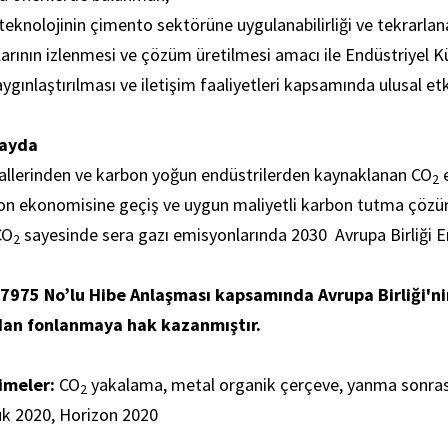
teknolojinin çimento sektörüne uygulanabilirliği ve tekrarla
tılarının izlenmesi ve çözüm üretilmesi amacı ile Endüstriye
aygınlaştırılması ve iletişim faaliyetleri kapsamında ulusal
Fayda
trallerinden ve karbon yoğun endüstrilerden kaynaklanan CO
e
2
on ekonomisine geçiş ve uygun maliyetli karbon tutma çöz
CO
sayesinde sera gazı emisyonlarında 2030 Avrupa Birliği
2
37975 No’lu Hibe Anlaşması kapsamında Avrupa Birliği'n
dan fonlanmaya hak kazanmıştır.
imeler:
CO
yakalama, metal organik çerçeve, yanma sonrası
2
uk 2020, Horizon 2020