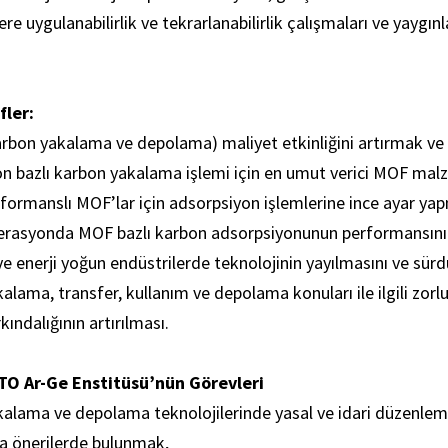
ere uygulanabilirlik ve tekrarlanabilirlik çalışmaları ve yaygın
ler:
karbon yakalama ve depolama) maliyet etkinliğini artırmak ve
on bazlı karbon yakalama işlemi için en umut verici MOF mal
rformanslı MOF’lar için adsorpsiyon işlemlerine ince ayar y
perasyonda MOF bazlı karbon adsorpsiyonunun performansı
e enerji yoğun endüstrilerde teknolojinin yayılmasını ve sür
alama, transfer, kullanım ve depolama konuları ile ilgili zorl
ındalığının artırılması.
O Ar-Ge Enstitüsü’nün Görevleri
alama ve depolama teknolojilerinde yasal ve idari düzenlemele
a önerilerde bulunmak,