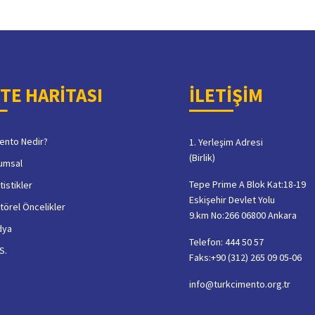
İTE HARİTASI
İLETİŞİM
ento Nedir?
1. Yerleşim Adresi
(Birlik)
umsal
Tepe Prime A Blok Kat:18-19
tistikler
Eskişehir Devlet Yolu
törel Öncelikler
9.km No:266 06800 Ankara
dya
Telefon: 444 50 57
S.
Faks:+90 (312) 265 09 05-06
info@turkcimento.org.tr