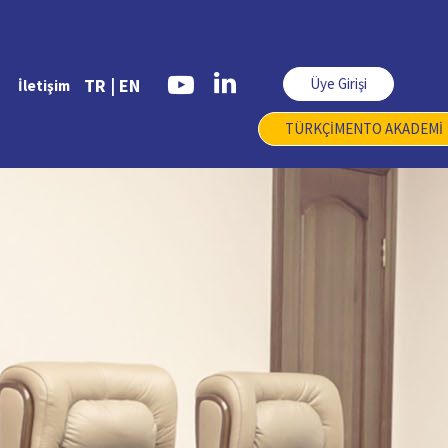
Üye Girişi
TR |
EN
İletişim
TÜRKÇİMENTO AKADEMİ