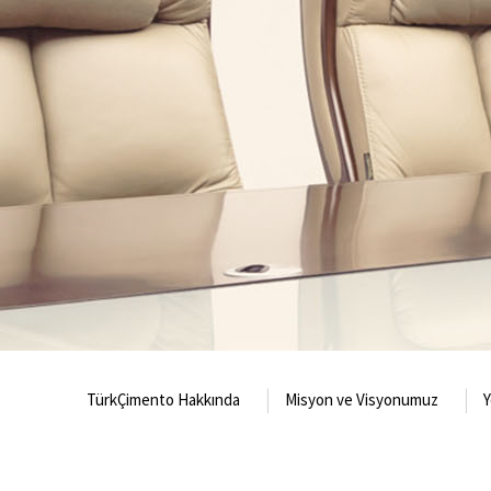
TürkÇimento Hakkında
Misyon ve Visyonumuz
Y