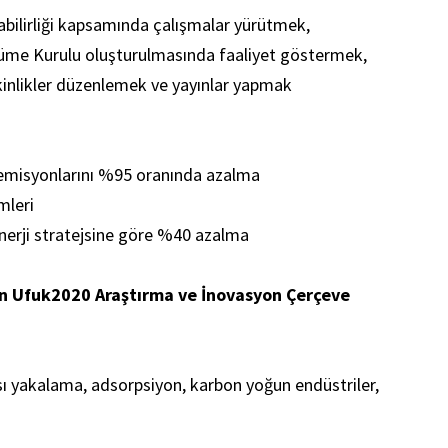
nabilirliği kapsamında çalışmalar yürütmek,
l Küme Kurulu oluşturulmasında faaliyet göstermek,
 etkinlikler düzenlemek ve yayınlar yapmak
misyonlarını %95 oranında azalma
ümleri
 Enerji stratejsine göre %40 azalma
in Ufuk2020 Araştırma ve İnovasyon Çerçeve
 yakalama, adsorpsiyon, karbon yoğun endüstriler,