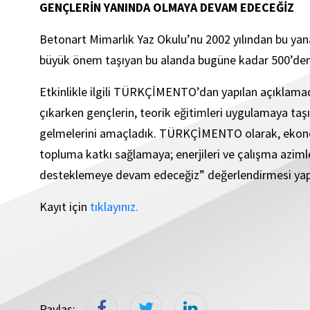
GENÇLERİN YANINDA OLMAYA DEVAM EDECEĞİZ
Betonart Mimarlık Yaz Okulu’nu 2002 yılından bu y
büyük önem taşıyan bu alanda bugüne kadar 500’den
Etkinlikle ilgili TÜRKÇİMENTO’dan yapılan açıklam
çıkarken gençlerin, teorik eğitimleri uygulamaya taş
gelmelerini amaçladık. TÜRKÇİMENTO olarak, ekono
topluma katkı sağlamaya; enerjileri ve çalışma aziml
desteklemeye devam edeceğiz” değerlendirmesi yapı
Kayıt için
tıklayınız.
Paylaş: