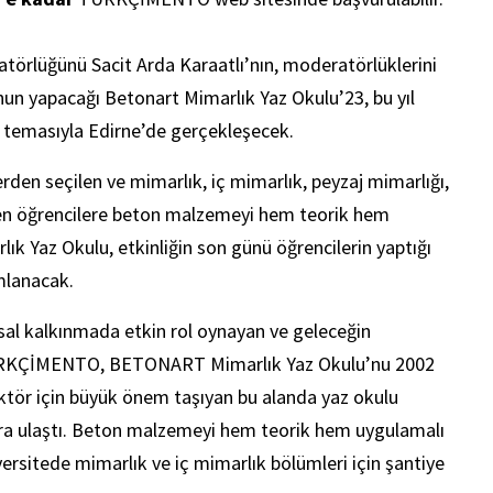
törlüğünü Sacit Arda Karaatlı’nın, moderatörlüklerini
un yapacağı Betonart Mimarlık Yaz Okulu’23, bu yıl
” temasıyla Edirne’de gerçekleşecek.
erden seçilen ve mimarlık, iç mimarlık, peyzaj mimarlığı,
eçen öğrencilere beton malzemeyi hem teorik hem
k Yaz Okulu, etkinliğin son günü öğrencilerin yaptığı
amlanacak.
al kalkınmada etkin rol oynayan ve geleceğin
TÜRKÇİMENTO, BETONART Mimarlık Yaz Okulu’nu 2002
ktör için büyük önem taşıyan bu alanda yaz okulu
a ulaştı. Beton malzemeyi hem teorik hem uygulamalı
rsitede mimarlık ve iç mimarlık bölümleri için şantiye