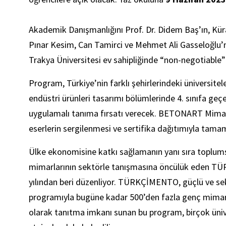
Akademik Danışmanlığını Prof. Dr. Didem Baş’ın, Küra
Pınar Kesim, Can Tamirci ve Mehmet Ali Gasseloğlu’n
Trakya Üniversitesi ev sahipliğinde “non-negotiable
Program, Türkiye’nin farklı şehirlerindeki üniversitel
endüstri ürünleri tasarımı bölümlerinde 4. sınıfa g
uygulamalı tanıma fırsatı verecek. BETONART Mimarlı
eserlerin sergilenmesi ve sertifika dağıtımıyla tam
Ülke ekonomisine katkı sağlamanın yanı sıra toplums
mimarlarının sektörle tanışmasına öncülük eden 
yılından beri düzenliyor. TÜRKÇİMENTO, güçlü ve se
programıyla bugüne kadar 500’den fazla genç mimar
olarak tanıtma imkanı sunan bu program, birçok ünive