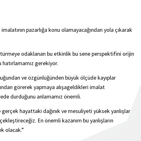
 imalatının pazarlığa konu olamayacağından yola çıkarak
götürmeye odaklanan bu etkinlik bu sene perspektifini orijin
u hatırlamamız gerekiyor.
uluğundan ve özgünlüğünden büyük ölçüde kayıplar
rından görerek yapmaya alışageldikleri imalat
nerede durduğunu anlamamız önemli.
le gerçek hayattaki dağınık ve mesuliyeti yüksek yanlışlar
rçekleştireceğiz. En önemli kazanım bu yanlışların
k olacak.”