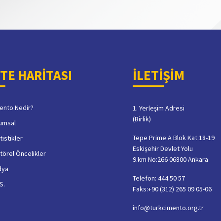
İTE HARİTASI
İLETİŞİM
ento Nedir?
1. Yerleşim Adresi
(Birlik)
umsal
Tepe Prime A Blok Kat:18-19
tistikler
Eskişehir Devlet Yolu
törel Öncelikler
9.km No:266 06800 Ankara
dya
Telefon: 444 50 57
S.
Faks:+90 (312) 265 09 05-06
info@turkcimento.org.tr