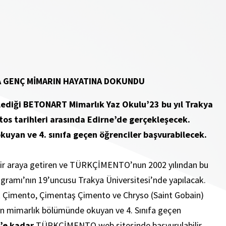
A GENÇ MİMARIN HAYATINA DOKUNDU
diği BETONART Mimarlık Yaz Okulu’23 bu yıl Trakya
tos tarihleri arasında Edirne’de gerçekleşecek.
uyan ve 4. sınıfa geçen öğrenciler başvurabilecek.
i bir araya getiren ve TÜRKÇİMENTO’nun 2002 yılından bu
ramı’nın 19’uncusu Trakya Üniversitesi’nde yapılacak.
k Çimento, Çimentaş Çimento ve Chryso (Saint Gobain)
in mimarlık bölümünde okuyan ve 4. Sınıfa geçen
’e kadar
TÜRKÇİMENTO web sitesinde başvurulabilir.