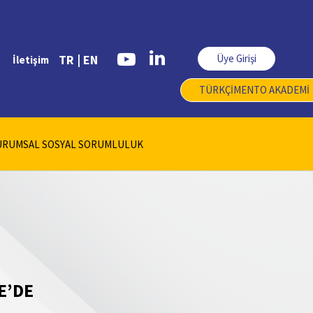
Üye Girişi
TR |
EN
İletişim
TÜRKÇİMENTO AKADEMİ
URUMSAL SOSYAL SORUMLULUK
E’DE