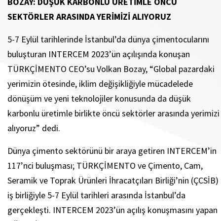
BOZAY: DÜŞÜK KARBONLU ÜRETİMLE ÖNCÜ
SEKTÖRLER ARASINDA YERİMİZİ ALIYORUZ
5-7 Eylül tarihlerinde İstanbul’da dünya çimentocularını
buluşturan INTERCEM 2023’ün açılışında konuşan
TÜRKÇİMENTO CEO’su Volkan Bozay, “Global pazardaki
yerimizin ötesinde, iklim değişikliğiyle mücadelede
dönüşüm ve yeni teknolojiler konusunda da düşük
karbonlu üretimle birlikte öncü sektörler arasında yerimizi
alıyoruz” dedi.
Dünya çimento sektörünü bir araya getiren INTERCEM’in
117’nci buluşması; TÜRKÇİMENTO ve Çimento, Cam,
Seramik ve Toprak Ürünleri İhracatçıları Birliği’nin (ÇCSİB)
iş birliğiyle 5-7 Eylül tarihleri arasında İstanbul’da
gerçekleşti. INTERCEM 2023’ün açılış konuşmasını yapan