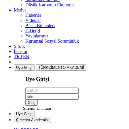
Düşük Karbonlu Ekonomi
Medya
Haberler
Videolar
Basın Bültenleri
E-Dergi
Yayınlarımız
Kurumsal Sosyal Sorumluluk
S.S.S.
İletişim
TR |
EN
Üye Girişi
TÜRKÇİMENTO AKADEMİ
Üye Girişi
Şifremi Unuttum
Üye Girişi
Çimento Akademisi