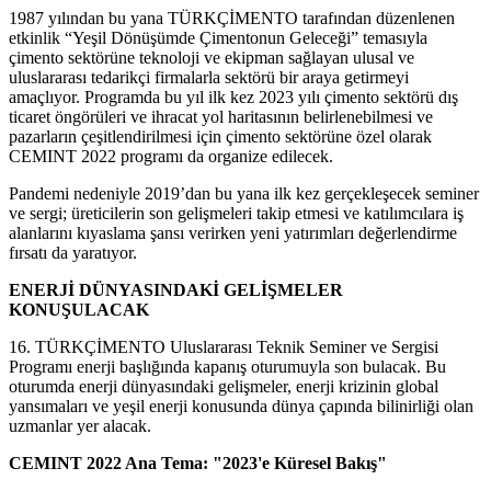
1987 yılından bu yana TÜRKÇİMENTO tarafından düzenlenen
etkinlik “Yeşil Dönüşümde Çimentonun Geleceği” temasıyla
çimento sektörüne teknoloji ve ekipman sağlayan ulusal ve
uluslararası tedarikçi firmalarla sektörü bir araya getirmeyi
amaçlıyor. Programda bu yıl ilk kez 2023 yılı çimento sektörü dış
ticaret öngörüleri ve ihracat yol haritasının belirlenebilmesi ve
pazarların çeşitlendirilmesi için çimento sektörüne özel olarak
CEMINT 2022 programı da organize edilecek.
Pandemi nedeniyle 2019’dan bu yana ilk kez gerçekleşecek seminer
ve sergi; üreticilerin son gelişmeleri takip etmesi ve katılımcılara iş
alanlarını kıyaslama şansı verirken yeni yatırımları değerlendirme
fırsatı da yaratıyor.
ENERJİ DÜNYASINDAKİ GELİŞMELER
KONUŞULACAK
16. TÜRKÇİMENTO Uluslararası Teknik Seminer ve Sergisi
Programı enerji başlığında kapanış oturumuyla son bulacak. Bu
oturumda enerji dünyasındaki gelişmeler, enerji krizinin global
yansımaları ve yeşil enerji konusunda dünya çapında bilinirliği olan
uzmanlar yer alacak.
CEMINT 2022 Ana Tema: "2023'e Küresel Bakış"