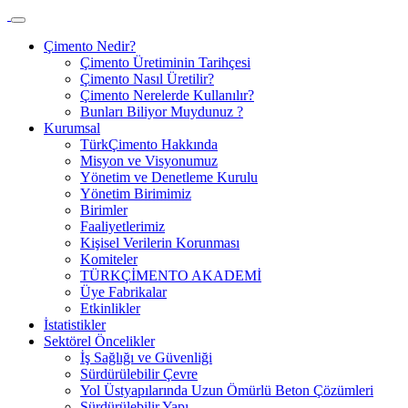
Çimento Nedir?
Çimento Üretiminin Tarihçesi
Çimento Nasıl Üretilir?
Çimento Nerelerde Kullanılır?
Bunları Biliyor Muydunuz ?
Kurumsal
TürkÇimento Hakkında
Misyon ve Visyonumuz
Yönetim ve Denetleme Kurulu
Yönetim Birimimiz
Birimler
Faaliyetlerimiz
Kişisel Verilerin Korunması
Komiteler
TÜRKÇİMENTO AKADEMİ
Üye Fabrikalar
Etkinlikler
İstatistikler
Sektörel Öncelikler
İş Sağlığı ve Güvenliği
Sürdürülebilir Çevre
Yol Üstyapılarında Uzun Ömürlü Beton Çözümleri
Sürdürülebilir Yapı