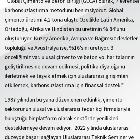
“Global Çimento ve Beton Birliği (GCCA) olarak, 7 evrensel
karbonsuzlaştırma metodunu benimsiyoruz. Global
çimento üretimi 4,2 tona ulaştı. Özellikle Latin Amerika,
Ortadoğu, Afrika ve Hindistan bu üretimin % 84’ünü
oluşturuyor. Kuzey Amerika, Avrupa ve Bağımsız devletler
topluluğu ve Avustralya ise, %16’sını üretiyor. 3
önceliğimiz var. ulusal çimento ve beton yol haritalarının
geliştirilmesine devam edilmesi, politika diyaloğunu
ilerletmek ve teşvik etmek için uluslararası girişimleri
etkilemek, karbonsuzlaştırma için finansal destek.”
1987 yılından bu yana düzenlenen etkinlik, çimento
sektörünün ulusal ve uluslararası tedarikçi firmalarıyla
buluştuğu bir platform olarak sektörde yenilikleri
desteklemeye devam ediyor. 2022 yılında uluslararası
düzeyde başarı sağlayan Uluslararası Teknik Seminer ve