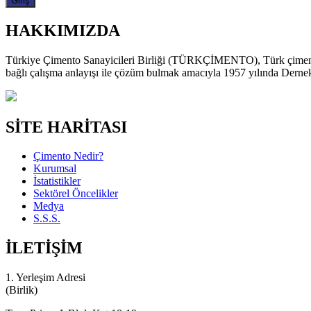
HAKKIMIZDA
Türkiye Çimento Sanayicileri Birliği (TÜRKÇİMENTO), Türk çimento sek
bağlı çalışma anlayışı ile çözüm bulmak amacıyla 1957 yılında Derne
SİTE HARİTASI
Çimento Nedir?
Kurumsal
İstatistikler
Sektörel Öncelikler
Medya
S.S.S.
İLETİŞİM
1. Yerleşim Adresi
(Birlik)