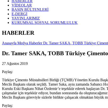
HABERLER
VİDEOLAR
BASIN BÜLTENLERİ
E-DERGİ
YAYINLARIMIZ
KURUMSAL SOSYAL SORUMLULUK
HABERLER
Anasayfa
Medya
Haberler
Dr. Tamer SAKA, TOBB Türkiye Çimento v
Dr. Tamer SAKA, TOBB Türkiye Çimento ve
27 Ağustos 2019
Paylaş:
Türkiye Çimento Müstahsilleri Birliği (TÇMB) Yönetim Kurulu Başk
Meclis Başkanı olarak seçildi. Tamer Saka, aynı zamanda Sabancı H
Kurulu Eski Başkanı Nihat Özdemir’e teşekkür ederek başlayan Dr. 
çalışmalar için teşekkür ediyor, bundan sonrasında da oluşturacağım
Meclis Başkanı göreviyle sizlerle birlikte çalışacak olmaktan büyük 
Paylaş: