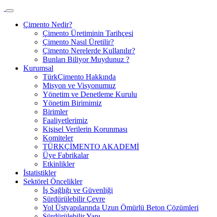
Çimento Nedir?
Çimento Üretiminin Tarihçesi
Çimento Nasıl Üretilir?
Çimento Nerelerde Kullanılır?
Bunları Biliyor Muydunuz ?
Kurumsal
TürkÇimento Hakkında
Misyon ve Visyonumuz
Yönetim ve Denetleme Kurulu
Yönetim Birimimiz
Birimler
Faaliyetlerimiz
Kişisel Verilerin Korunması
Komiteler
TÜRKÇİMENTO AKADEMİ
Üye Fabrikalar
Etkinlikler
İstatistikler
Sektörel Öncelikler
İş Sağlığı ve Güvenliği
Sürdürülebilir Çevre
Yol Üstyapılarında Uzun Ömürlü Beton Çözümleri
Sürdürülebilir Yapı