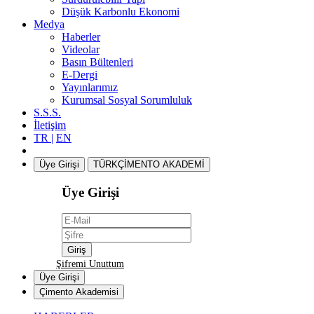
Düşük Karbonlu Ekonomi
Medya
Haberler
Videolar
Basın Bültenleri
E-Dergi
Yayınlarımız
Kurumsal Sosyal Sorumluluk
S.S.S.
İletişim
TR |
EN
Üye Girişi
TÜRKÇİMENTO AKADEMİ
Üye Girişi
Şifremi Unuttum
Üye Girişi
Çimento Akademisi