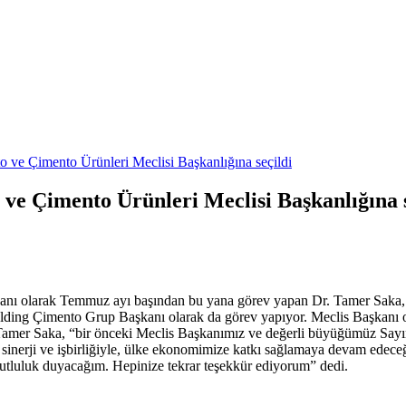
e Çimento Ürünleri Meclisi Başkanlığına seçildi
 Çimento Ürünleri Meclisi Başkanlığına s
anı olarak Temmuz ayı başından bu yana görev yapan Dr. Tamer Saka,
olding Çimento Grup Başkanı olarak da görev yapıyor. Meclis Başkanı
Tamer Saka, “bir önceki Meclis Başkanımız ve değerli büyüğümüz Sayı
ız sinerji ve işbirliğiyle, ülke ekonomimize katkı sağlamaya devam e
mutluluk duyacağım. Hepinize tekrar teşekkür ediyorum” dedi.