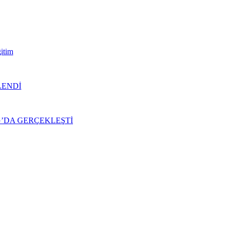
itim
LENDİ
Ğ’DA GERÇEKLEŞTİ