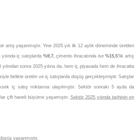
 bir artış yaşanmıştır. Yine 2025 yılı ilk 12 aylık döneminde üretilen
 yılında iç satışlarda
%9,7,
çimento ihracatında ise
%15,5’
lik artış
 yılından sonra 2025 yılına da, hem iç piyasada hem de ihracatta
iyle birlikte üretim ve iç satışlarda düşüş gerçekleşmiştir. Satışlar
ksek iç satış miktarına ulaşılmıştır. Sektör sonraki 5 ayda da
ar çift haneli büyüme yaşamıştır.
Sektör 2025 yılında tarihinin en
a düşüş yaşanmıştır.