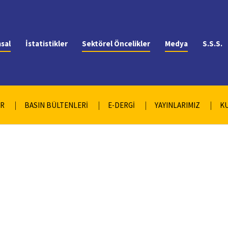
sal
İstatistikler
Sektörel Öncelikler
Medya
S.S.S.
AR
BASIN BÜLTENLERİ
E-DERGİ
YAYINLARIMIZ
K