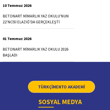
10 Temmuz 2026
BETONART MİMARLIK YAZ OKULU’NUN
22’NCİSİ ELAZIĞ’DA GERÇEKLEŞTİ
01 Temmuz 2026
BETONART MİMARLIK YAZ OKULU 2026
BAŞLADI
TÜRKÇİMENTO AKADEMİ
SOSYAL MEDYA
2. Yerleşim Adresi
3. Yerleşim Adres
(Ar-Ge Enstitüsü)
(Kalite ve Çevre 