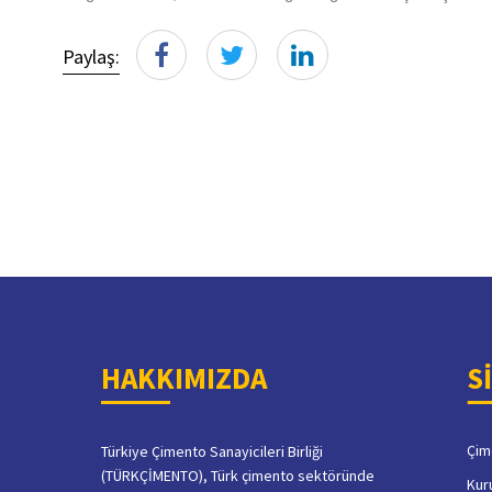
Paylaş:
HAKKIMIZDA
S
Çim
Türkiye Çimento Sanayicileri Birliği
(TÜRKÇİMENTO), Türk çimento sektöründe
Kur