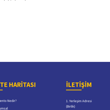
İTE HARİTASI
İLETİŞİM
ento Nedir?
1. Yerleşim Adresi
(Birlik)
umsal