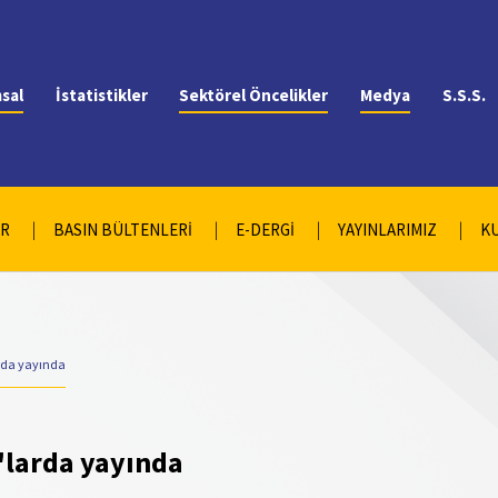
sal
İstatistikler
Sektörel Öncelikler
Medya
S.S.S.
AR
BASIN BÜLTENLERİ
E-DERGİ
YAYINLARIMIZ
K
arda yayında
'larda yayında