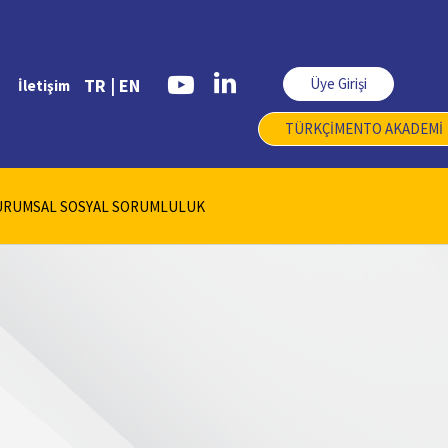
Üye Girişi
TR |
EN
İletişim
TÜRKÇİMENTO AKADEMİ
URUMSAL SOSYAL SORUMLULUK