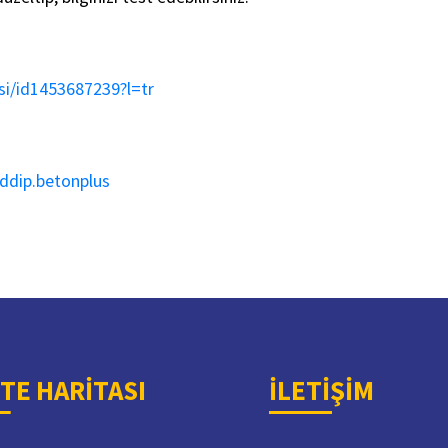
i/id1453687239?l=tr
.ddip.betonplus
İTE HARİTASI
İLETİŞİM