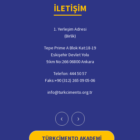
İLETİŞİM
1. Yerleşim Adresi
(Birlik)
Tepe Prime A Blok Kat:18-19
Eskişehir Devlet Yolu
9.km No:266 06800 Ankara
Telefon: 444 50 57
Faks:+90 (312) 265 09 05-06
info@turkcimento.org.tr
‹
›
TÜRKÇİMENTO AKADEMİ